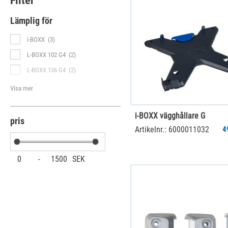
Filter
Lämplig för
i-BOXX
(3)
L-BOXX 102 G4
(2)
L-BOXX 136 G4
(2)
Visa mer
i-BOXX vägghållare G
pris
Artikelnr.: 6000011032
4
0
-
1500
SEK