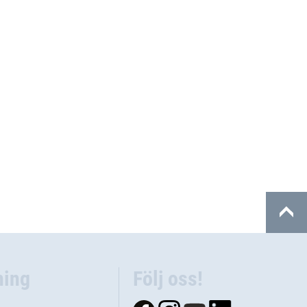
ning
Följ oss!