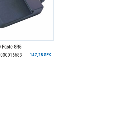
 Fäste SR5
 6000016683
147,25 SEK