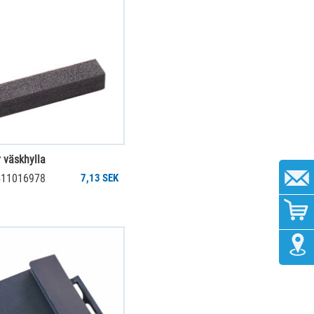
r väskhylla
 411016978
7,13 SEK