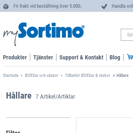
Fri frakt vid beställning över 5.000,-
Handla onl
Produkter
Tjänster
Support & Kontakt
Blog
Startsida
BOXXar och väskor
Tillbehör BOXXar & väskor
Hållare
Hållare,
Hållare
7 Artikel/Artiklar
Olika hållare ser till att arbetet blir mer effektivt