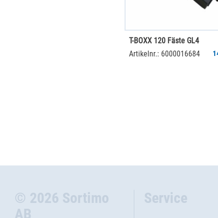
T-BOXX 120 Fäste GL4
Artikelnr.: 6000016684
1
© 2026 Sortimo
Service
AB