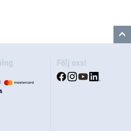
ning
Följ oss!
d