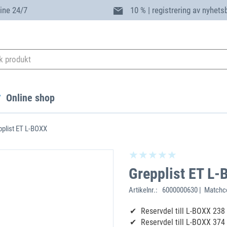
ine 24/7
10 % | registrering av nyhets
Online shop
pplist ET L-BOXX
Grepplist ET L
Artikelnr.:
6000000630 | Matchco
Reservdel till L-BOXX 238
Reservdel till L-BOXX 374