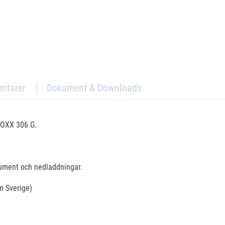
ntarer
Dokument & Downloads
BOXX 306 G.
kument och nedladdningar.
om Sverige)