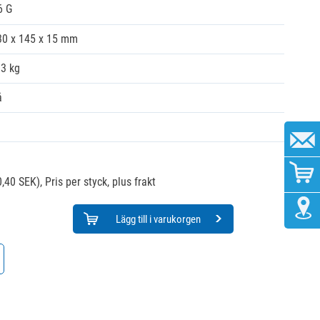
6 G
30 x 145 x 15 mm
03 kg
å
,40 SEK),
Pris per styck, plus frakt
Lägg till i varukorgen