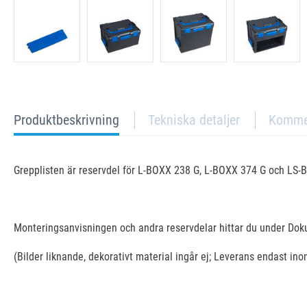
current
Produktbeskrivning
Tekniska detaljer
Komme
tab:
Grepplisten är reservdel för L-BOXX 238 G, L-BOXX 374 G och LS-
Monteringsanvisningen och andra reservdelar hittar du under Do
(Bilder liknande, dekorativt material ingår ej; Leverans endast in