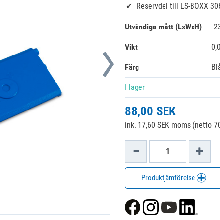
Reservdel till LS-BOXX 30
Utvändiga mått (LxWxH)
2
Vikt
0,
Färg
Bl
I lager
88,00 SEK
ink. 17,60 SEK moms (netto 70
Produktjämförelse