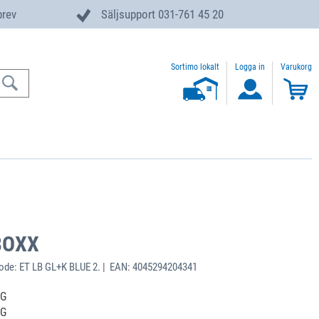
brev
Säljsupport 031-761 45 20
Sortimo lokalt
Logga in
Varukorg
-BOXX
de: ET LB GL+K BLUE 2. | EAN: 4045294204341
 G
 G