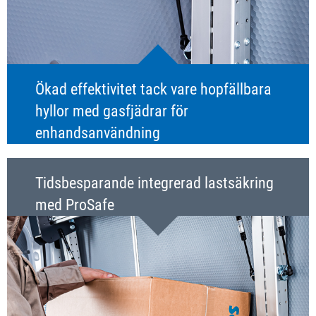
Ökad effektivitet tack vare hopfällbara
hyllor med gasfjädrar för
enhandsanvändning
Tidsbesparande integrerad lastsäkring
med ProSafe