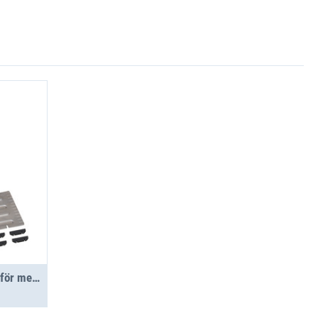
Slitsad avdelare 309x127 för metallväska WM 340/341