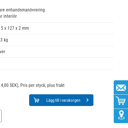
 vare enhandsmanövrering
r interiör
15 x 127 x 2 mm
23 kg
ver
14,00 SEK),
Pris per styck, plus frakt
Lägg till i varukorgen