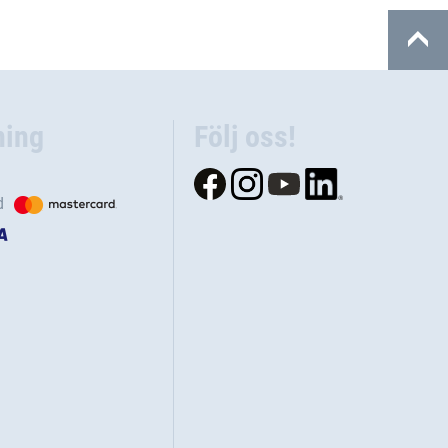
ning
Följ oss!
d