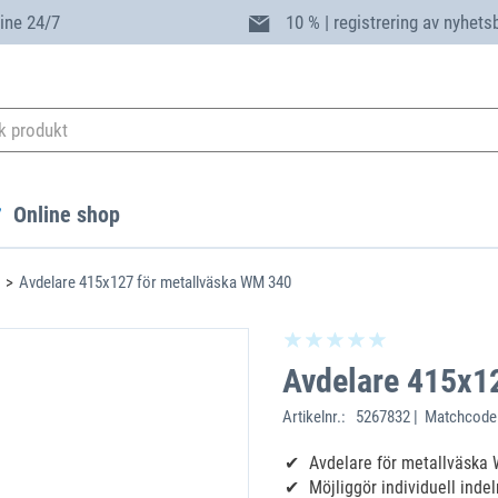
ine 24/7
10 % | registrering av nyhets
Online shop
Avdelare 415x127 för metallväska WM 340
Avdelare 415x1
Artikelnr.:
5267832 | Matchcode
Avdelare för metallväska
Möjliggör individuell inde