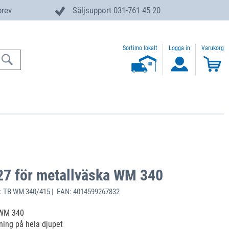
brev
Säljsupport 031-761 45 20
Sortimo lokalt
Logga in
Varukorg
27 för metallväska WM 340
: TB WM 340/415 | EAN: 4014599267832
 WM 340
lning på hela djupet