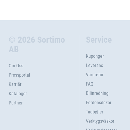
© 2026 Sortimo
Service
AB
Kuponger
Leverans
Om Oss
Varuretur
Pressportal
FAQ
Karriär
Bilinredning
Kataloger
Fordonsdekor
Partner
Tagbøjler
Verktygsväskor