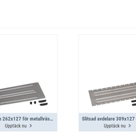
Avdelare 262x127 för metallväska WM 340/341
Upptäck nu
Upptäck nu