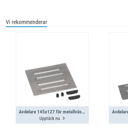
Vi rekommenderar
Avdelare 145x127 för metallväska WM 340/341
Upptäck nu