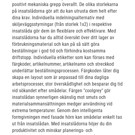
positivt mekaniska grepp överallt. De olika storlekarna
på insatslådorna gör att du kan utrusta dem helt efter
dina krav. Individuella indelningsalternativ med
skiljeväggsstyrningar (från storlek 1x2) i respektive
insatslåda gör dem än flexiblare och effektivare. Med
insatslådorna har du alltid översikt över ditt lager av
förbrukningsmaterial och kan på så sätt göra
beställningar i god tid och förhindra kostsamma
driftstopp. Individuella etiketter som kan förses med
färgkoder, artikelnummer, artikelnamn och streckkod
underlättar beställningsprocessen. Färgkoden låter dig
skapa en layout som är anpassad till dina dagliga
arbetsprocesser, stor överskådlighet och besparar dig tid
vid sökandet efter smådelar. Färgen "coolgrey" gör
insatslådan synnerligen okänslig mot smuts och
materialsammansättningen medger användning vid
extrema temperaturer. Genom den intelligenta
formgivningen med fasade hörn kan smådelar enkelt tas
ut från insatslådan. Med insatslådorna höjer du din
produktivitet och minskar planerings- och