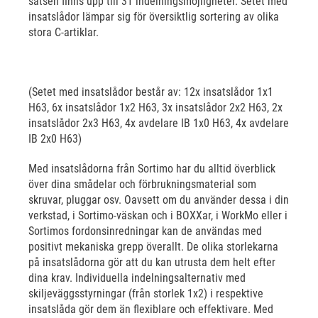
satsen finns upp till 31 indelningsmöjligheter. Setet med
insatslådor lämpar sig för översiktlig sortering av olika
stora C-artiklar.
(Setet med insatslådor består av: 12x insatslådor 1x1
H63, 6x insatslådor 1x2 H63, 3x insatslådor 2x2 H63, 2x
insatslådor 2x3 H63, 4x avdelare IB 1x0 H63, 4x avdelare
IB 2x0 H63)
Med insatslådorna från Sortimo har du alltid överblick
över dina smådelar och förbrukningsmaterial som
skruvar, pluggar osv. Oavsett om du använder dessa i din
verkstad, i Sortimo-väskan och i BOXXar, i WorkMo eller i
Sortimos fordonsinredningar kan de användas med
positivt mekaniska grepp överallt. De olika storlekarna
på insatslådorna gör att du kan utrusta dem helt efter
dina krav. Individuella indelningsalternativ med
skiljeväggsstyrningar (från storlek 1x2) i respektive
insatslåda gör dem än flexiblare och effektivare. Med