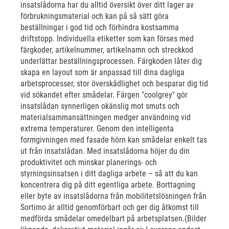
insatslådorna har du alltid översikt över ditt lager av
förbrukningsmaterial och kan på så sätt göra
beställningar i god tid och förhindra kostsamma
driftstopp. Individuella etiketter som kan förses med
färgkoder, artikelnummer, artikelnamn och streckkod
underlättar beställningsprocessen. Färgkoden låter dig
skapa en layout som är anpassad till dina dagliga
arbetsprocesser, stor överskådlighet och besparar dig tid
vid sökandet efter smådelar. Färgen "coolgrey" gör
insatslådan synnerligen okänslig mot smuts och
materialsammansättningen medger användning vid
extrema temperaturer. Genom den intelligenta
formgivningen med fasade hörn kan smådelar enkelt tas
ut från insatslådan. Med insatslådorna höjer du din
produktivitet och minskar planerings- och
styrningsinsatsen i ditt dagliga arbete – så att du kan
koncentrera dig på ditt egentliga arbete. Borttagning
eller byte av insatslådorna från mobilitetslösningen från
Sortimo är alltid genomförbart och ger dig åtkomst till
medförda smådelar omedelbart på arbetsplatsen.(Bilder