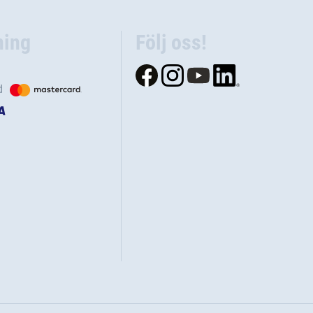
ning
Följ oss!
d