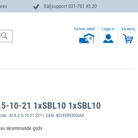
brev
Säljsupport 031-761 45 20
Sortimo lokalt
Logga in
Varukorg
.5-10-21 1xSBL10 1xSBL10
de: JU A 2.5-10-21 2S1 | EAN: 4014599305664
g av skrymmande gods