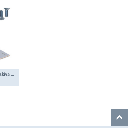
Jumbo-Unit A 2.5-10 täckskiva SGR PS