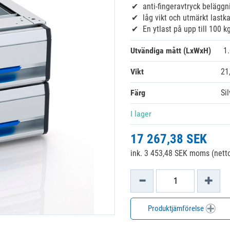
anti-fingeravtryck beläggni
låg vikt och utmärkt lastk
En ytlast på upp till 100 k
Utvändiga mått (LxWxH)
1
Vikt
21
Färg
Sil
I lager
17 267,38 SEK
ink. 3 453,48 SEK moms (netto
Produktjämförelse