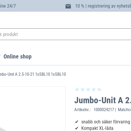
ine 24/7
10 % | registrering av nyhets
Online shop
mbo-Unit A 2.5-10-21 1xSBL10 1xSBL10
Jumbo-Unit A 2
Artikelnr.:
1000024217 | Matchco
snabb och säker förvarin
Kompakt XL-låda