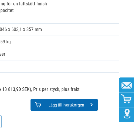
ng för en lättskött finish
apacitet
g
.046 x 603,1 x 357 mm
,59 kg
ver
 13 813,90 SEK),
Pris per styck, plus frakt
Lägg till i varukorgen