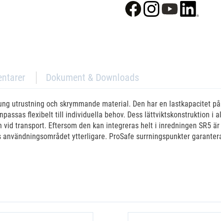
ntarer
Dokument & Downloads
tung utrustning och skrymmande material. Den har en lastkapacitet på
anpassas flexibelt till individuella behov. Dess lättviktskonstruktion i
en vid transport. Eftersom den kan integreras helt i inredningen SR5 är
nvändningsområdet ytterligare. ProSafe surrningspunkter garanterar sä