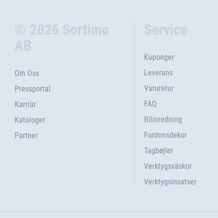
© 2026 Sortimo
Service
AB
Kuponger
Leverans
Om Oss
Varuretur
Pressportal
FAQ
Karriär
Bilinredning
Kataloger
Fordonsdekor
Partner
Tagbøjler
Verktygsväskor
Verktygsinsatser