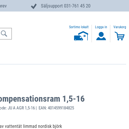
brev
Säljsupport 031-761 45 20
Sortimo lokalt
Logga in
Varukorg
ompensationsram 1,5-16
de: JU A AGR 1,5-16 | EAN: 4014599184825
 av vattentät limmad nordisk björk