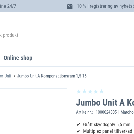
ine 24/7
10 % | registrering av nyhets
Online shop
bo-Unit
Jumbo Unit A Kompensationsram 1,5-16
Jumbo Unit A K
Artikelnr.:
1000024805 | Matchco
Grått skyddsgolv 6,5 mm
Multiplex panel tillverkad