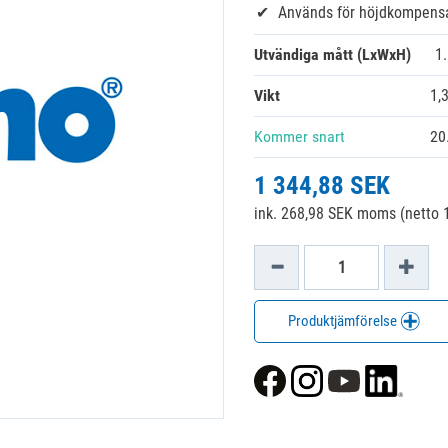
Används för höjdkompensa
Utvändiga mått (LxWxH)
1
Vikt
1,
Kommer snart
20
1 344,88 SEK
ink. 268,98 SEK moms (netto 
Produktjämförelse