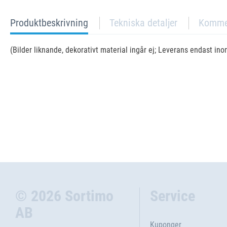
current
Produktbeskrivning
Tekniska detaljer
Komme
tab:
(Bilder liknande, dekorativt material ingår ej; Leverans endast in
© 2026 Sortimo
Service
AB
Kuponger