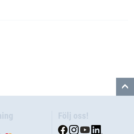
ning
Följ oss!