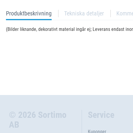
current
Produktbeskrivning
Tekniska detaljer
Komme
tab:
(Bilder liknande, dekorativt material ingår ej; Leverans endast in
© 2026 Sortimo
Service
AB
Kuponger