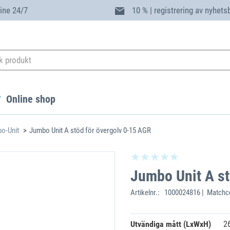
ine 24/7
10 % | registrering av nyhets
Online shop
bo-Unit
Jumbo Unit A stöd för övergolv 0-15 AGR
Jumbo Unit A st
Artikelnr.:
1000024816 | Matchc
Utvändiga mått (LxWxH)
2