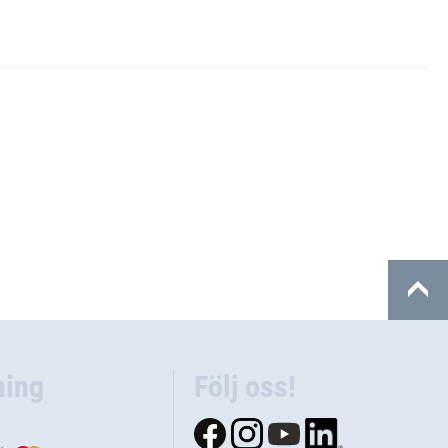
ning
Följ oss!