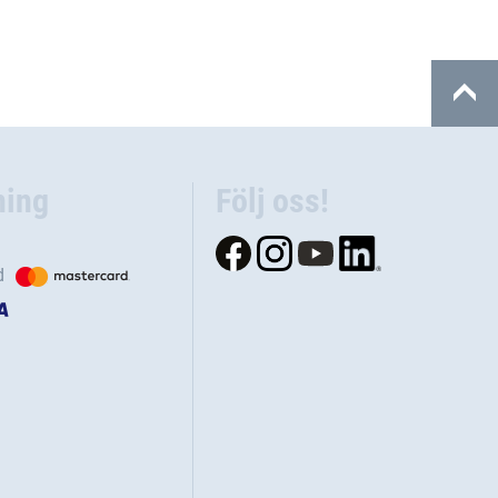
ning
Följ oss!
d