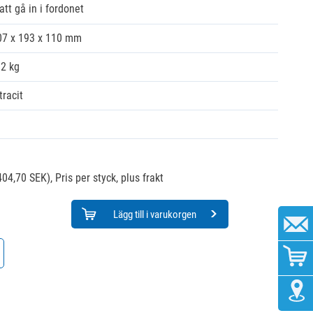
att gå in i fordonet
07 x 193 x 110 mm
32 kg
tracit
404,70 SEK),
Pris per styck, plus frakt
Lägg till i varukorgen