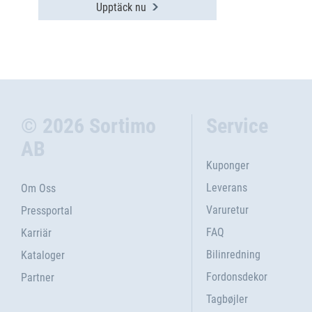
Upptäck nu
© 2026 Sortimo
Service
AB
Kuponger
Leverans
Om Oss
Varuretur
Pressportal
FAQ
Karriär
Bilinredning
Kataloger
Fordonsdekor
Partner
Tagbøjler