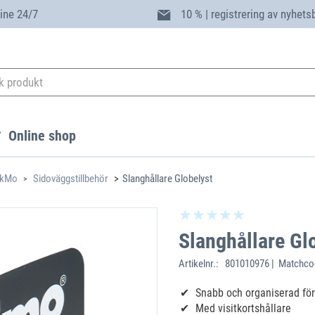
ine 24/7
10 % | registrering av nyhets
Online shop
rkMo
Sidoväggstillbehör
Slanghållare Globelyst
Slanghållare Gl
Artikelnr.:
801010976 | Matchco
Snabb och organiserad för
Med visitkortshållare