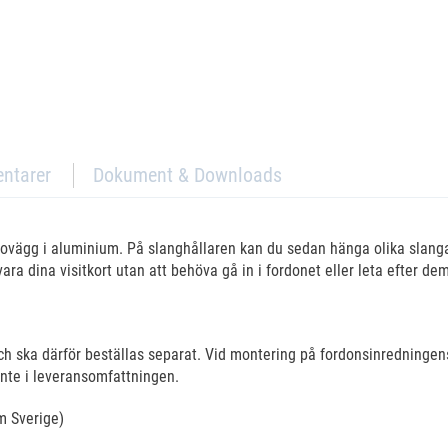
ntarer
Dokument & Downloads
ovägg i aluminium. På slanghållaren kan du sedan hänga olika slanga
ara dina visitkort utan att behöva gå in i fordonet eller leta efter dem
ch ska därför beställas separat. Vid montering på fordonsinredninge
inte i leveransomfattningen.
om Sverige)