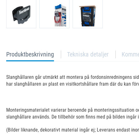
current
Produktbeskrivning
Tekniska detaljer
Komme
tab:
Slanghållaren går utmärkt att montera på fordonsinredningens sid
har slanghållaren av plast en visitkortshållare fram där du kan förv
Monteringsmaterialet varierar beroende på monteringssituation o
slanghållare används. De tillbehör som finns med på bilden ingår 
(Bilder liknande, dekorativt material ingår ej; Leverans endast in