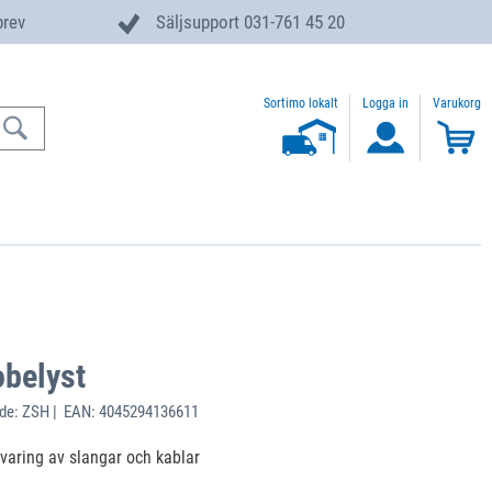
brev
Säljsupport 031-761 45 20
Sortimo lokalt
Logga in
Varukorg
obelyst
de: ZSH | EAN: 4045294136611
varing av slangar och kablar