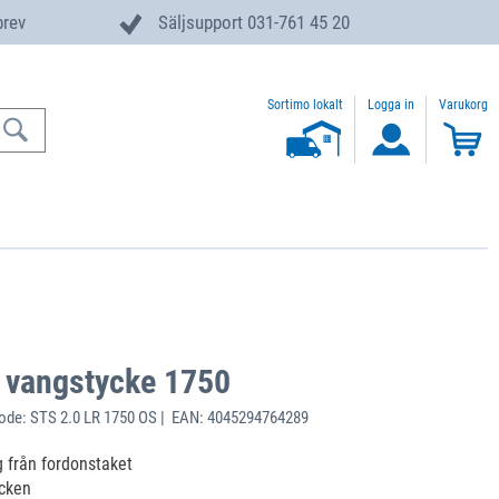
brev
Säljsupport 031-761 45 20
Sortimo lokalt
Logga in
Varukorg
s vangstycke 1750
de: STS 2.0 LR 1750 OS | EAN: 4045294764289
 från fordonstaket
cken