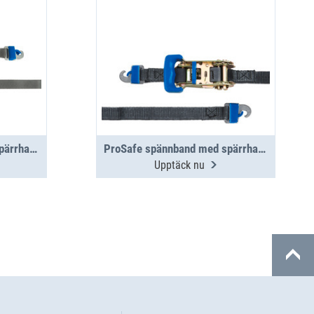
ProSafe spännband med spärrhake 1,5 m, 400 daN
ProSafe spännband med spärrhake 3,5 m, 400 daN
Upptäck nu