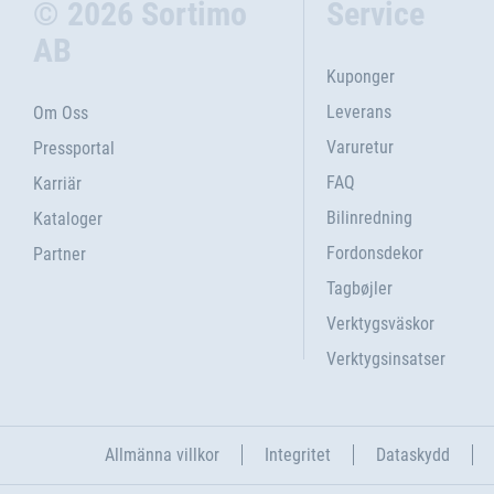
© 2026 Sortimo
Service
AB
Kuponger
Leverans
Om Oss
Varuretur
Pressportal
FAQ
Karriär
Bilinredning
Kataloger
Fordonsdekor
Partner
Tagbøjler
Verktygsväskor
Verktygsinsatser
Allmänna villkor
Integritet
Dataskydd