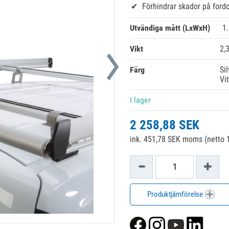
Förhindrar skador på ford
Utvändiga mått (LxWxH)
1
Vikt
2,
Färg
Sil
Vit
I lager
2 258,88 SEK
ink. 451,78 SEK moms (netto 
Produktjämförelse