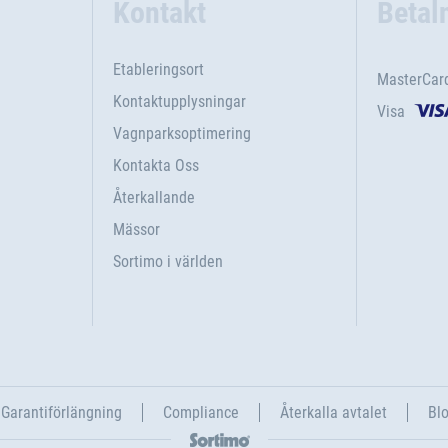
Kontakt
Betal
Etableringsort
MasterCar
Kontaktupplysningar
Visa
Vagnparksoptimering
Kontakta Oss
Återkallande
Mässor
Sortimo i världen
Garantiförlängning
Compliance
Återkalla avtalet
Blo