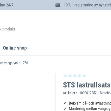
ine 24/7
10 % | registrering av nyhets
Online shop
sats vangstycke 1750
STS lastrullsat
Artikelnr.:
1000012252 | Matchco
Bekväm på- och avlastning
Montering mellan vangsty