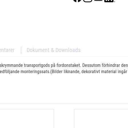
ntarer
Dokument & Downloads
ler skrymmande transportgods på fordonstaket. Dessutom förhindrar de
följande monteringssats.(Bilder liknande, dekorativt material ingår