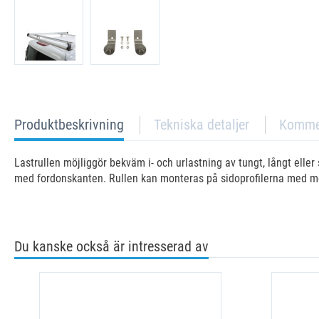
current
Produktbeskrivning
Tekniska detaljer
Komme
tab:
Lastrullen möjliggör bekväm i- och urlastning av tungt, långt el
med fordonskanten. Rullen kan monteras på sidoprofilerna med med
Du kanske också är intresserad av