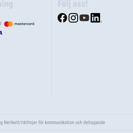
ning
Följ oss!
d
g Netikett/riktlinjer för kommunikation och deltagande