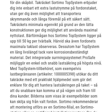
för din skåpbil. Takräcket Sortimo TopSystem erbjuder
dig inte enbart ett extra lastutrymme på fordonstaket,
utan ger dig även möjlighet att transportera
skrymmande och långa föremål på ett säkert sätt.
Takräckets minimala egenvikt på grund av den lätta
konstruktionen ger dig möjlighet att använda maximal
nyttolast. Bärförmågan hos Sortimo TopSystem ligger på
upp till 50 kg per tvärbalk. Härvid ska även fordonets
maximala taklast observeras. Dessutom har TopSystem
en lång livslängd tack vare korrosionsbeständigt
material. Det integrerade surrningssystemet ProSafe
möjliggör en enkel och snabb lastsäkring på högsta nivå.
Med TopSystem-tillbehöret, som exempelvis
lastbegränsaren (artikelnr: 1000005398) utökar du ditt
takräcke med ett praktiskt hjälpmedel som gör det
enklare för dig att hantera lastsäkringen på taket – så
att du snabbare kan komma ut på vägen och fram till
dina kunder. Bilderna som visas är exempelbilder som
kan skilja sig från valt fordon. Sortimo rekommenderar
att montering utförs av en Sortimo-filial, en Sortimo-