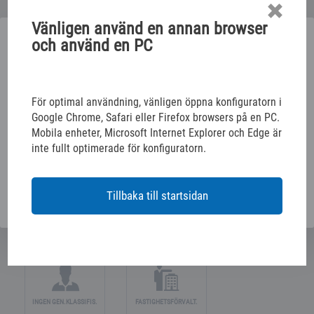
Vänligen använd en annan browser
Vänligen välj nedan
och använd en PC
KONFIGURERA DIN INREDNING
BORD/SNICKARE/RUM
ELEKTRISK INSTALL.
För optimal användning, vänligen öppna konfiguratorn i
Google Chrome, Safari eller Firefox browsers på en PC.
Mobila enheter, Microsoft Internet Explorer och Edge är
KONFIGURERA DINA BILDEKALER
inte fullt optimerade för konfiguratorn.
FORDONSHANTERING
BIL/SPECIAL ÅTERFÖR.
Tillbaka till startsidan
KONTOR/MYNDIGHETER
INGEN GEN.KLASSIFIS.
FASTIGHETSFÖRVALT.