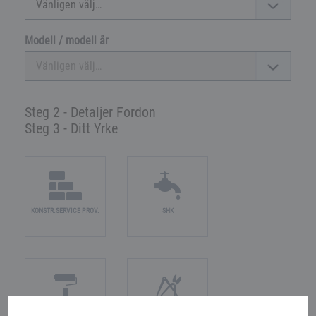
Modell / modell år
Steg 2 - Detaljer Fordon
Steg 3 - Ditt Yrke
KONSTR.SERVICE PROV.
SHK
LACKERING
METALL/FJÄDER/KLÄMMA