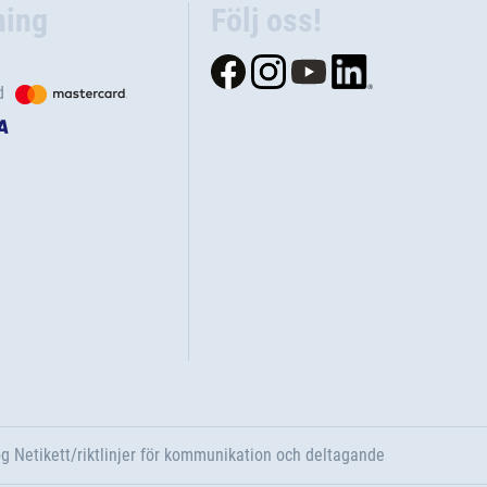
ning
Följ oss!
d
g Netikett/riktlinjer för kommunikation och deltagande