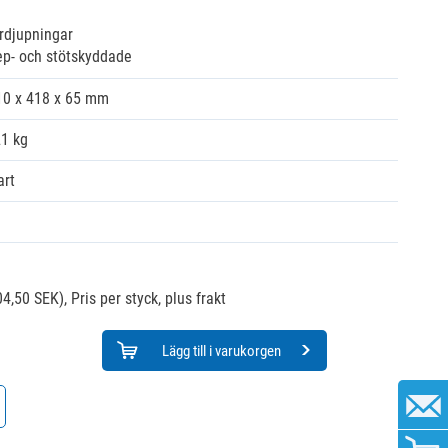
ördjupningar
ep- och stötskyddade
10 x 418 x 65 mm
21 kg
art
04,50 SEK),
Pris per styck, plus frakt
Lägg till i varukorgen