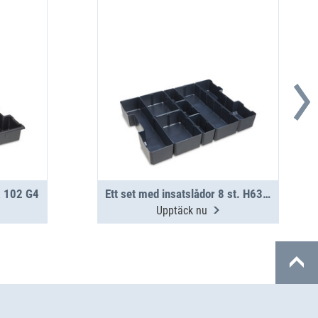
X 102 G4
Ett set med insatslådor 8 st. H63 L-BOXX G4
Upptäck nu