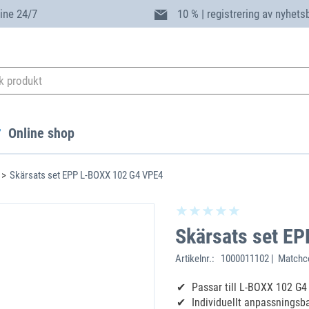
ine 24/7
10 % | registrering av nyhets
Online shop
Skärsats set EPP L-BOXX 102 G4 VPE4
Skärsats set E
Artikelnr.:
1000011102 | Matchco
Passar till L-BOXX 102 G4
Individuellt anpassningsb