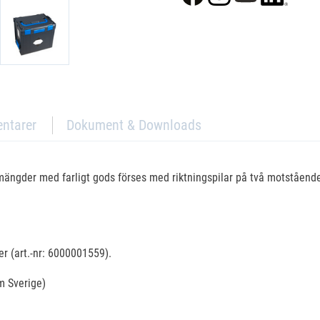
ntarer
Dokument & Downloads
ängder med farligt gods förses med riktningspilar på två motstående 
er (art.-nr: 6000001559).
om Sverige)