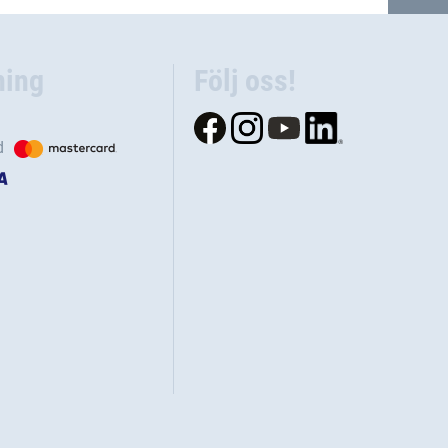
ning
Följ oss!
d