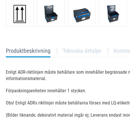
current
Produktbeskrivning
Tekniska detaljer
Komme
tab:
Enligt ADR-riktlinjen måste behållare som innehåller begränsade m
informationsmaterial.
Förpackningsenheten innehåller 1 stycken.
Obs! Enligt ADRs riktlinjer måste behållarna förses med LQ-etikett
(Bilder liknande, dekorativt material ingår ej; Leverans endast in