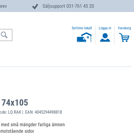
brev
Säljsupport 031-761 45 20
Sortimo lokalt
Logga in
Varukorg
t 74x105
ode: LQ RAK | EAN: 4045294498818
e med små mängder farliga ämnen
 motstående sidor