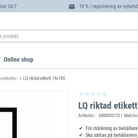
ine 24/7
10 % | registrering av nyhets
Online shop
setiketter
LQ riktad etikett 74x105
LQ riktad etiket
Artikelnr.:
6000003122 | Matchc
För märkning av behållar
Ska sättas på behållarens