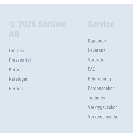
© 2026 Sortimo
Service
AB
Kuponger
Leverans
Om Oss
Varuretur
Pressportal
FAQ
Karriär
Bilinredning
Kataloger
Fordonsdekor
Partner
Tagbøjler
Verktygsväskor
Verktygsinsatser