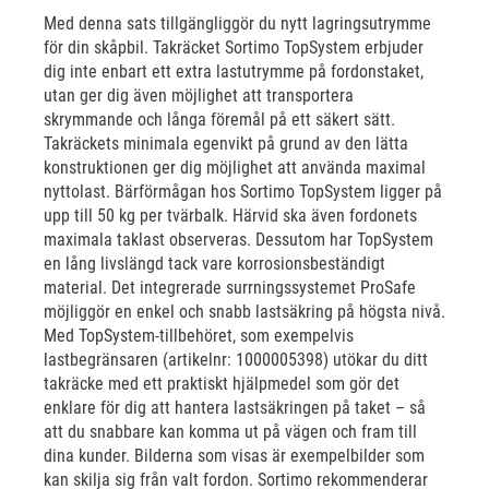
Med denna sats tillgängliggör du nytt lagringsutrymme
för din skåpbil. Takräcket Sortimo TopSystem erbjuder
dig inte enbart ett extra lastutrymme på fordonstaket,
utan ger dig även möjlighet att transportera
skrymmande och långa föremål på ett säkert sätt.
Takräckets minimala egenvikt på grund av den lätta
konstruktionen ger dig möjlighet att använda maximal
nyttolast. Bärförmågan hos Sortimo TopSystem ligger på
upp till 50 kg per tvärbalk. Härvid ska även fordonets
maximala taklast observeras. Dessutom har TopSystem
en lång livslängd tack vare korrosionsbeständigt
material. Det integrerade surrningssystemet ProSafe
möjliggör en enkel och snabb lastsäkring på högsta nivå.
Med TopSystem-tillbehöret, som exempelvis
lastbegränsaren (artikelnr: 1000005398) utökar du ditt
takräcke med ett praktiskt hjälpmedel som gör det
enklare för dig att hantera lastsäkringen på taket – så
att du snabbare kan komma ut på vägen och fram till
dina kunder. Bilderna som visas är exempelbilder som
kan skilja sig från valt fordon. Sortimo rekommenderar