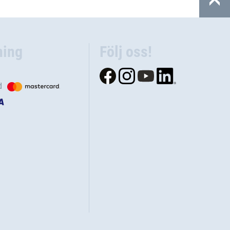
ning
Följ oss!
d