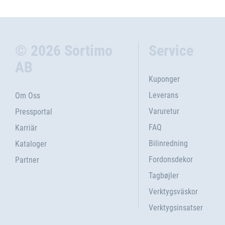
© 2026 Sortimo
Service
AB
Kuponger
Leverans
Om Oss
Varuretur
Pressportal
FAQ
Karriär
Bilinredning
Kataloger
Fordonsdekor
Partner
Tagbøjler
Verktygsväskor
Verktygsinsatser