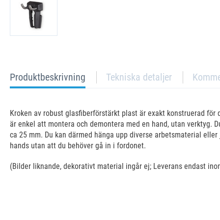
current
Produktbeskrivning
Tekniska detaljer
Komme
tab:
Kroken av robust glasfiberförstärkt plast är exakt konstruerad fö
är enkel att montera och demontera med en hand, utan verktyg. Dub
ca 25 mm. Du kan därmed hänga upp diverse arbetsmaterial eller ja
hands utan att du behöver gå in i fordonet.
(Bilder liknande, dekorativt material ingår ej; Leverans endast in