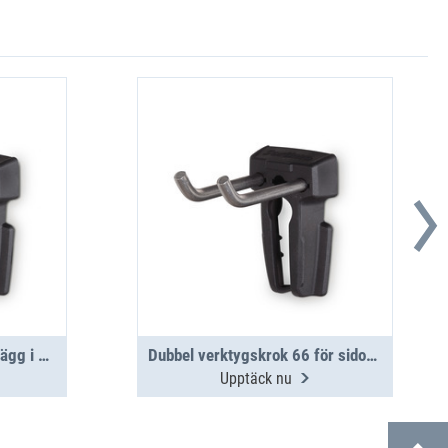
Verktygskrok 90 för sidovägg i aluminium
Dubbel verktygskrok 66 för sidovägg i aluminium
Upptäck nu