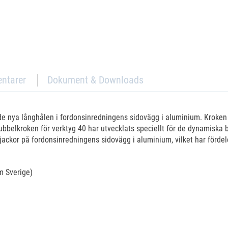
ntarer
Dokument & Downloads
r de nya långhålen i fordonsinredningens sidovägg i aluminium. Kroken
belkroken för verktyg 40 har utvecklats speciellt för de dynamiska b
ckor på fordonsinredningens sidovägg i aluminium, vilket har fördele
om Sverige)